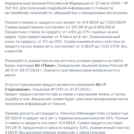
Федеральным законом Российской Федерации от 27 июля 2006 г. №
152-ФЗ. Для получения подробной информации о стоимости
автомобилей, пожалуйста, обращайтесь к менеджерам автосалона.
Полная стоимость кредита составляет от 414 585 ₽ до 7 353 380 ₽.
Сумма кредитования составляет от 351 281 ₽ до 6 068 650 ₽.
Процентная ставка по кредиту: от 4,9% до 27% годовых на все
марки. Срок кредитования: от 6 меса до 8 лет. Первоначальный
взнос по кредиту: от 0% до 30%. Сумма ежемесячного платежа по
кредиту на все марки авто составляет от 4 282 ₽ до 1 023 275 ₽, без
комиссий.
Пожалуйста, внимательно изучите все условия кредита на сайте
банка-партнера
АО «ТБанк»
, Генеральная лицензия Банка России №
2673 от 09.07.2024 г. Оцените свои финансовые возможности и
риски.
Услуги страхования предоставляются компанией
АО «Т-
Страхование»
, Лицензия № 0191 от 01.07.2024 г.
Кредит предоставляется при условии страхования жизни, а также
ущерба угона. Финальная сумма будет озвучена менеджером после
получения информации от банков.
Пример расчета автокредита. Покупка Volkswagen Polo стоимостью
501 830 ₽ в кредит на 8 лет с первоначальным взносом 30%. Полная
стоимость кредита составит 414 585 ₽. Сумма кредита составит
351 281 ₽, процентная ставка по кредиту 4,9%, ежемесячный платеж
4 282 ₽, без дополнительных комиссий, с обязательным