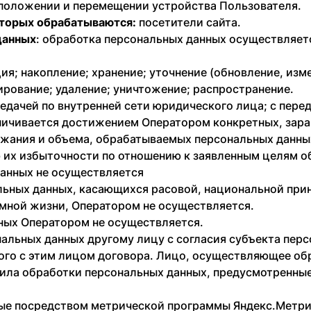
оположении и перемещении устройства Пользователя.
оторых обрабатываются:
посетители сайта.
данных
: обработка персональных данных осуществляетс
ия; накопление; хранение; уточнение (обновление, изм
ирование; удаление; уничтожение; распространение.
едачей по внутренней сети юридического лица; с перед
ничивается достижением Оператором конкретных, зара
ржания и объема, обрабатываемых персональных данных
 их избыточности по отношению к заявленным целям о
данных не осуществляется
льных данных, касающихся расовой, национальной при
мной жизни, Оператором не осуществляется.
нных Оператором не осуществляется.
нальных данных другому лицу с согласия субъекта пер
ого с этим лицом договора. Лицо, осуществляющее об
вила обработки персональных данных, предусмотренны
ные посредством метрической программы Яндекс.Метр