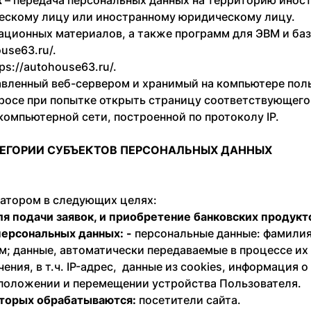
х
– передача персональных данных на территорию иност
ческому лицу или иностранному юридическому лицу.
ационных материалов, а также программ для ЭВМ и баз
use63.ru/.
ps://autohouse63.ru/.
вленный веб-сервером и хранимый на компьютере поль
росе при попытке открыть страницу соответствующего 
компьютерной сети, построенной по протоколу IP.
ТЕГОРИИ СУБЪЕКТОВ ПЕРСОНАЛЬНЫХ ДАННЫХ
ратором в следующих целях:
ля подачи заявок, и приобретение банковских продукт
персональных данных: -
персональные данные: фамилия,
; данные, автоматически передаваемые в процессе их
ния, в т.ч. IP-адрес, данные из cookies, информация 
оположении и перемещении устройства Пользователя.
оторых обрабатываются:
посетители сайта.