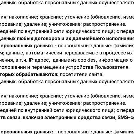
данных
: обработка персональных данных осуществляетс
ия; накопление; хранение; уточнение (обновление, изм
ирование; удаление; уничтожение; распространение.
едачей по внутренней сети юридического лица; с перед
 данных любых договоров и их дальнейшего исполнения
персональных данных: -
персональные данные: фамилия,
; данные, автоматически передаваемые в процессе их
ния, в т.ч. IP-адрес, данные из cookies, информация 
оположении и перемещении устройства Пользователя.
оторых обрабатываются:
посетители сайта.
данных
: обработка персональных данных осуществляетс
ия; накопление; хранение; уточнение (обновление, изм
ирование; удаление; уничтожение; распространение.
едачей по внутренней сети юридического лица; с перед
ств связи, включая электронные средства связи, SMS-
персональных данных: -
персональные данные: фамилия,