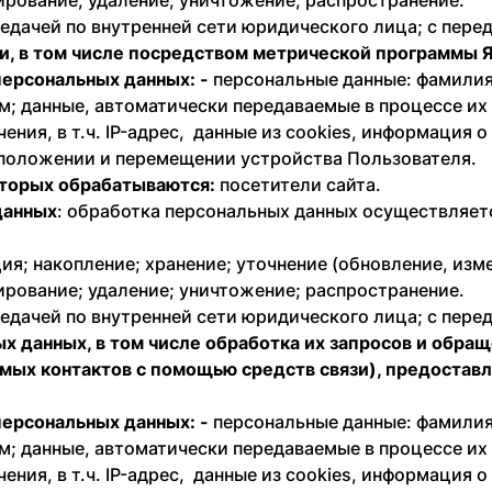
ирование; удаление; уничтожение; распространение.
едачей по внутренней сети юридического лица; с перед
и, в том числе посредством метрической программы Ян
персональных данных: -
персональные данные: фамилия,
; данные, автоматически передаваемые в процессе их
ния, в т.ч. IP-адрес, данные из cookies, информация 
оположении и перемещении устройства Пользователя.
оторых обрабатываются:
посетители сайта.
данных
: обработка персональных данных осуществляетс
ия; накопление; хранение; уточнение (обновление, изм
ирование; удаление; уничтожение; распространение.
едачей по внутренней сети юридического лица; с перед
ых данных, в том числе обработка их запросов и обра
ямых контактов с помощью средств связи), предоста
персональных данных: -
персональные данные: фамилия,
; данные, автоматически передаваемые в процессе их
ния, в т.ч. IP-адрес, данные из cookies, информация 