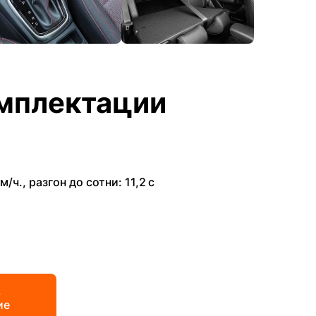
мплектации
м/ч.
,
разгон до сотни: 11,2 с
ь
ие