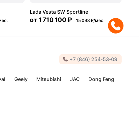
Lada Vesta SW Sportline
от
1 710 100 ₽
мес.
15 098 ₽/мес.
+7 (846) 254-53-09
al
Geely
Mitsubishi
JAC
Dong Feng