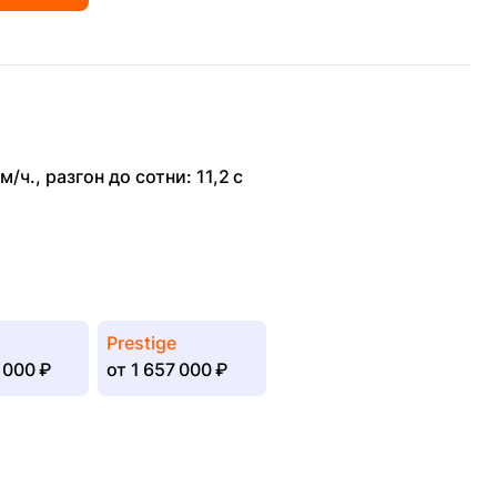
м/ч.
,
разгон до сотни: 11,2 с
Prestige
 000 ₽
от
1 657 000 ₽