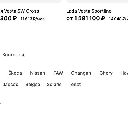
я Vesta SW Cross
Lada Vesta Sportline
 300 ₽
от
1 591 100 ₽
11 613 ₽/мес.
14 048 ₽/
Контакты
Škoda
Nissan
FAW
Changan
Chery
Hav
Jaecoo
Belgee
Solaris
Tenet
.