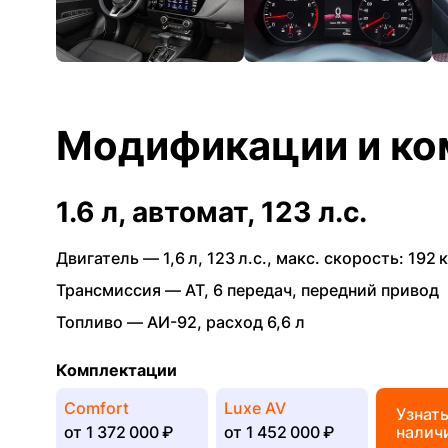
Модификации и ко
1.6 л, автомат, 123 л.с.
Двигатель —
1,6 л
,
123 л.с.
,
макс. скорость: 192 к
Трансмиссия —
AT
,
6 передач
,
передний привод
Топливо —
АИ-92
,
расход 6,6 л
Комплектации
Comfort
Luxe AV
Узнат
от
1 372 000 ₽
от
1 452 000 ₽
налич