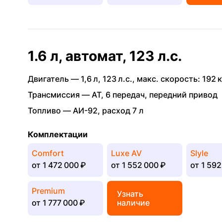
1.6 л, автомат, 123 л.с.
Двигатель —
1,6 л
,
123 л.с.
,
макс. скорость: 192 к
Трансмиссия —
AT
,
6 передач
,
передний привод
Топливо —
АИ-92
,
расход 7 л
Комплектации
Comfort
Luxe AV
Slyle
от
1 472 000 ₽
от
1 552 000 ₽
от
1 592
Premium
Узнать
от
1 777 000 ₽
наличие