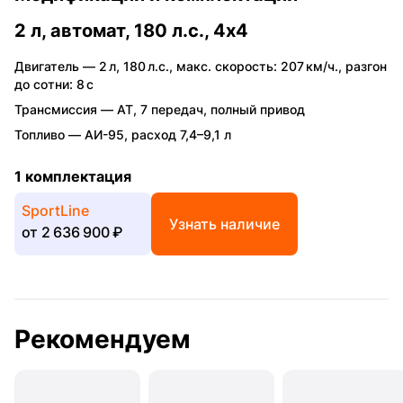
2 л, автомат, 180 л.с., 4x4
Двигатель —
2 л
,
180 л.с.
,
макс. скорость: 207 км/ч.
,
разгон
до сотни: 8 с
Трансмиссия —
AT
,
7 передач
,
полный привод
Топливо —
АИ-95
,
расход 7,4–9,1 л
1 комплектация
SportLine
Узнать наличие
от
2 636 900 ₽
Рекомендуем