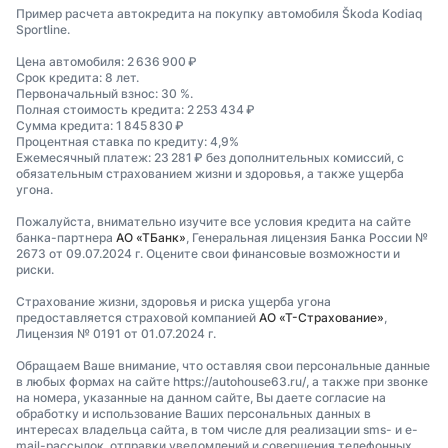
Пример расчета автокредита на покупку автомобиля Škoda Kodiaq
Sportline.
Цена автомобиля: 2 636 900 ₽
Срок кредита: 8 лет.
Первоначальный взнос: 30 %.
Полная стоимость кредита: 2 253 434 ₽
Сумма кредита: 1 845 830 ₽
Процентная ставка по кредиту: 4,9%
Ежемесячный платеж: 23 281 ₽ без дополнительных комиссий, с
обязательным страхованием жизни и здоровья, а также ущерба
угона.
Пожалуйста, внимательно изучите все условия кредита на сайте
банка-партнера
АО «ТБанк»
, Генеральная лицензия Банка России №
2673 от 09.07.2024 г. Оцените свои финансовые возможности и
риски.
Страхование жизни, здоровья и риска ущерба угона
предоставляется страховой компанией
АО «Т-Страхование»
,
Лицензия № 0191 от 01.07.2024 г.
Обращаем Ваше внимание, что оставляя свои персональные данные
в любых формах на сайте https://autohouse63.ru/, а также при звонке
на номера, указанные на данном сайте, Вы даете согласие на
обработку и использование Ваших персональных данных в
интересах владельца сайта, в том числе для реализации sms- и e-
mail-рассылок, отправки уведомлений и совершения телефонных