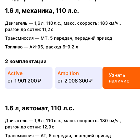
1.6 л, механика, 110 л.с.
Двигатель —
1,6 л
,
110 л.с.
,
макс. скорость: 183 км/ч.
,
разгон до сотни: 11,2 с
Трансмиссия —
MT
,
5 передач
,
передний привод
Топливо —
АИ-95
,
расход 6–9,2 л
2 комплектации
Active
Ambition
Узнать
от
1 901 200 ₽
от
2 008 300 ₽
наличие
1.6 л, автомат, 110 л.с.
Двигатель —
1,6 л
,
110 л.с.
,
макс. скорость: 180 км/ч.
,
разгон до сотни: 12,9 с
Трансмиссия —
AT
,
6 передач
,
передний привод