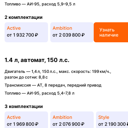
Топливо —
АИ-95
,
расход 5,9–9,5 л
2 комплектации
Active
Ambition
Узнать
от
1 932 700 ₽
от
2 039 800 ₽
наличие
1.4 л, автомат, 150 л.с.
Двигатель —
1,4 л
,
150 л.с.
,
макс. скорость: 199 км/ч.
,
разгон до сотни: 8,8 с
Трансмиссия —
AT
,
8 передач
,
передний привод
Топливо —
АИ-95
,
расход 5,4–7,8 л
3 комплектации
Active
Ambition
Style
от
1 969 800 ₽
от
2 076 900 ₽
от
2 190 300 