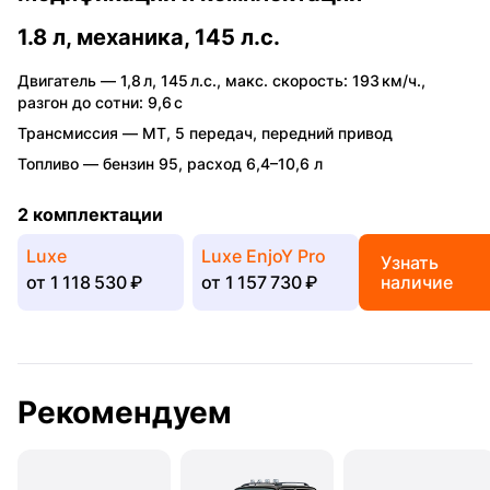
1.8 л, механика, 145 л.с.
Двигатель —
1,8 л
,
145 л.с.
,
макс. скорость: 193 км/ч.
,
разгон до сотни: 9,6 с
Трансмиссия —
MT
,
5 передач
,
передний привод
Топливо —
бензин 95
,
расход 6,4–10,6 л
2 комплектации
Luxe
Luxe EnjoY Pro
Узнать
от
1 118 530 ₽
от
1 157 730 ₽
наличие
Рекомендуем