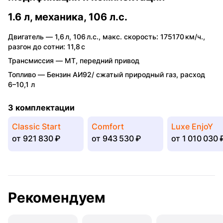
1.6 л, механика, 106 л.с.
Двигатель —
1,6 л
,
106 л.с.
,
макс. скорость: 175170 км/ч.
,
разгон до сотни: 11,8 с
Трансмиссия —
MT
,
передний привод
Топливо —
Бензин АИ92/ сжатый природный газ
,
расход
6–10,1 л
3 комплектации
Classic Start
Comfort
Luxe EnjoY
от
921 830 ₽
от
943 530 ₽
от
1 010 030 
Рекомендуем