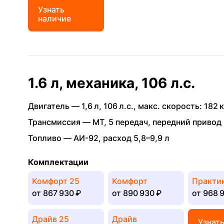
Узнать
наличие
1.6 л, механика, 106 л.с.
Двигатель —
1,6 л
,
106 л.с.
,
макс. скорость: 182 к
Трансмиссия —
MT
,
5 передач
,
передний привод
Топливо —
АИ-92
,
расход 5,8–9,9 л
Комплектации
Комфорт 25
Комфорт
Практи
от
867 930 ₽
от
890 930 ₽
от
968 9
Драйв 25
Драйв
Узнат