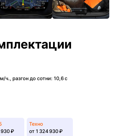
мплектации
м/ч.
,
разгон до сотни: 10,6 с
5
Техно
 930 ₽
от
1 324 930 ₽