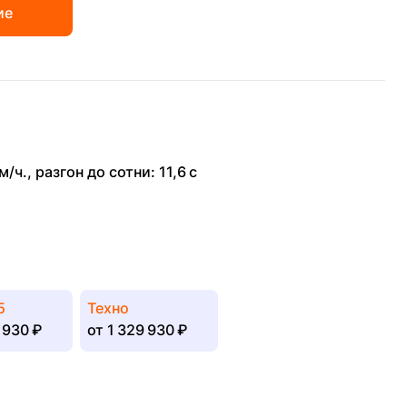
ие
м/ч.
,
разгон до сотни: 11,6 с
5
Техно
 930 ₽
от
1 329 930 ₽