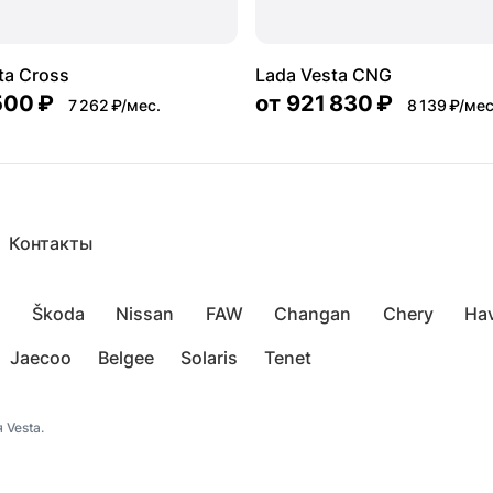
ta Cross
Lada Vesta CNG
500 ₽
от
921 830 ₽
7 262 ₽/мес.
8 139 ₽/мес
Контакты
Škoda
Nissan
FAW
Changan
Chery
Hav
Jaecoo
Belgee
Solaris
Tenet
 Vesta.