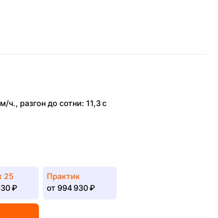
м/ч.
,
разгон до сотни: 11,3 с
к 25
Практик
30 ₽
от
994 930 ₽
ь