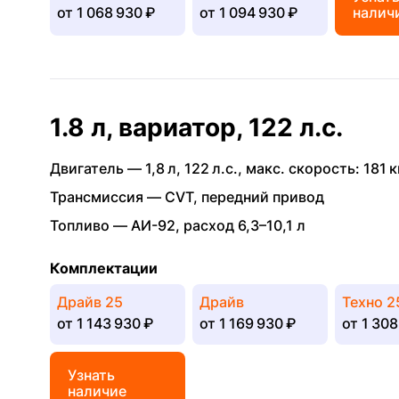
от
1 068 930 ₽
от
1 094 930 ₽
налич
1.8 л, вариатор, 122 л.с.
Двигатель —
1,8 л
,
122 л.с.
,
макс. скорость: 181 к
Трансмиссия —
CVT
,
передний привод
Топливо —
АИ-92
,
расход 6,3–10,1 л
Комплектации
Драйв 25
Драйв
Техно 2
от
1 143 930 ₽
от
1 169 930 ₽
от
1 308
Узнать
наличие