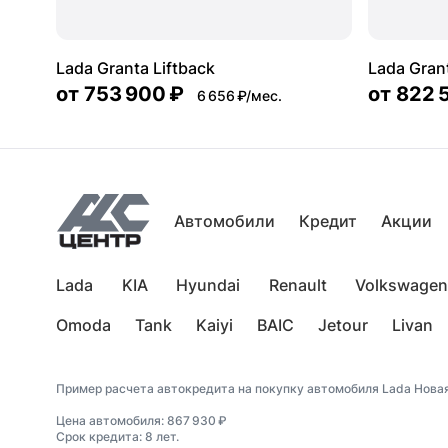
Lada Granta Liftback
Lada Gran
от
753 900 ₽
от
822 
6 656 ₽/мес.
Автомобили
Кредит
Акции
Lada
KIA
Hyundai
Renault
Volkswagen
Omoda
Tank
Kaiyi
BAIC
Jetour
Livan
Пример расчета автокредита на покупку автомобиля Lada Новая
Цена автомобиля: 867 930 ₽
Срок кредита: 8 лет.