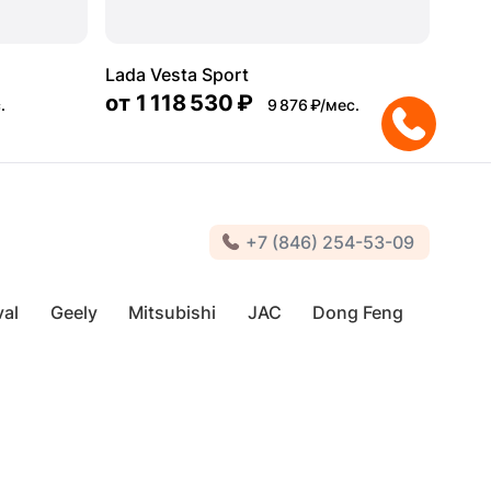
Lada Vesta Sport
от
1 118 530 ₽
.
9 876 ₽/мес.
+7 (846) 254-53-09
al
Geely
Mitsubishi
JAC
Dong Feng