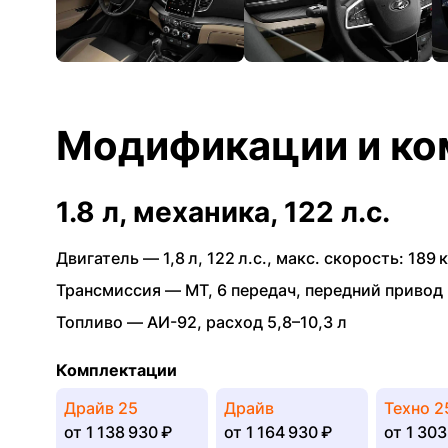
Модификации и ко
1.8 л, механика, 122 л.с.
Двигатель —
1,8 л
,
122 л.с.
,
макс. скорость: 189 к
Трансмиссия —
MT
,
6 передач
,
передний привод
Топливо —
АИ-92
,
расход 5,8–10,3 л
Комплектации
Драйв 25
Драйв
Техно 2
от
1 138 930 ₽
от
1 164 930 ₽
от
1 303