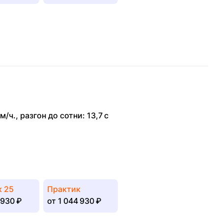
м/ч.
,
разгон до сотни: 13,7 с
к 25
Практик
 930 ₽
от
1 044 930 ₽