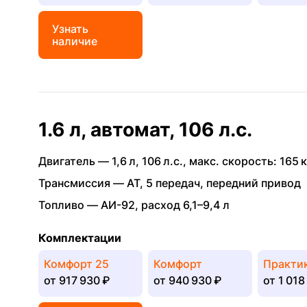
Узнать
наличие
1.6 л, автомат, 106 л.с.
Двигатель —
1,6 л
,
106 л.с.
,
макс. скорость: 165 к
Трансмиссия —
AT
,
5 передач
,
передний привод
Топливо —
АИ-92
,
расход 6,1–9,4 л
Комплектации
Комфорт 25
Комфорт
Практи
от
917 930 ₽
от
940 930 ₽
от
1 018