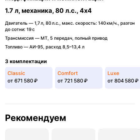
1.7 л, механика, 80 л.с., 4x4
Двигатель —
1,7 л
,
80 л.с.
,
макс. скорость: 140 км/ч.
,
разгон
до сотни: 19 с
Трансмиссия —
MT
,
5 передач
,
полный привод
Топливо —
АИ-95
,
расход 8,5–13,4 л
3 комплектации
Classic
Comfort
Luxe
от
671 580 ₽
от
721 580 ₽
от
804 580 ₽
Рекомендуем