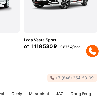
Lada Vesta Sport
от
1 118 530 ₽
.
9 876 ₽/мес.
+7 (846) 254-53-09
al
Geely
Mitsubishi
JAC
Dong Feng