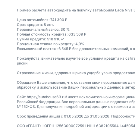
Пример расчета автокредита на покупку автомобиля Lada Niva L
Цена автомобиля: 741 300 ₽
Срок кредита: 8 лет.
Первоначальный взнос: 30 %.
Полная стоимость кредита: 633 509 ₽
Сумма кредита: 518 910 ₽
Процентная ставка по кредиту: 4,9%
Ежемесячный платеж: 6 545 ₽ без дополнительных комиссий, с 
Пожалуйста, внимательно изучите все условия кредита на сайт
риски.
Страхование жизни, здоровья и риска ущерба угона предостав
Обращаем Ваше внимание, что оставляя свои персональные данные
обработку и использование Ваших персональных данных в интер
Сайт https://autohouse63.ru/ носит исключительно информацион
Российской Федерации. Все персональные данные подлежат обр
№ 152-ФЗ. Для получения подробной информации о стоимости а
Срок проведения акции с 01.05.2026 до 31.05.2026. Подробност
ООО «ГРАНТ» I ОГРН 1256300007259 I ИНН 6382105564 I 445054, Са