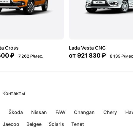
ta Cross
Lada Vesta CNG
500 ₽
от
921 830 ₽
7 262 ₽/мес.
8 139 ₽/мес
Контакты
Škoda
Nissan
FAW
Changan
Chery
Hav
Jaecoo
Belgee
Solaris
Tenet