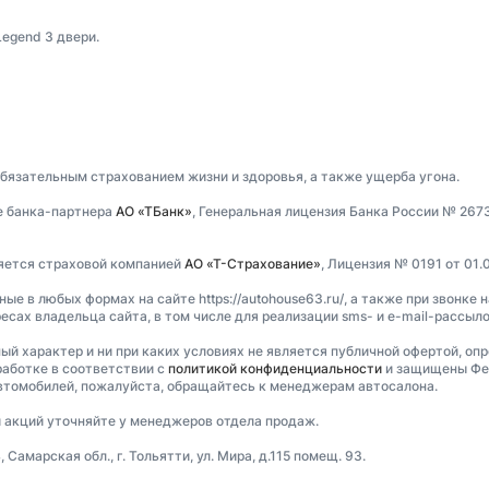
egend 3 двери.
обязательным страхованием жизни и здоровья, а также ущерба угона.
е банка-партнера
АО «ТБанк»
, Генеральная лицензия Банка России № 267
ляется страховой компанией
АО «Т-Страхование»
, Лицензия № 0191 от 01.0
 в любых формах на сайте https://autohouse63.ru/, а также при звонке н
есах владельца сайта, в том числе для реализации sms- и e-mail-рассыл
ный характер и ни при каких условиях не является публичной офертой, оп
аботке в соответствии с
политикой конфиденциальности
и защищены Фед
втомобилей, пожалуйста, обращайтесь к менеджерам автосалона.
и акций уточняйте у менеджеров отдела продаж.
марская обл., г. Тольятти, ул. Мира, д.115 помещ. 93.