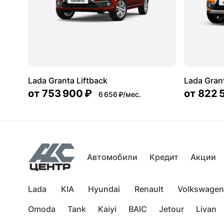
Lada Granta Liftback
Lada Gran
от
753 900 ₽
от
822 
6 656 ₽/мес.
Автомобили
Кредит
Акции
Lada
KIA
Hyundai
Renault
Volkswagen
Omoda
Tank
Kaiyi
BAIC
Jetour
Livan