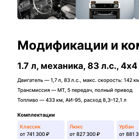
Модификации и ко
1.7 л, механика, 83 л.с., 4x4
Двигатель —
1,7 л
,
83 л.с.
,
макс. скорость: 142 км
Трансмиссия —
MT
,
5 передач
,
полный привод
Топливо —
433 км
,
АИ-95
,
расход 8,3–12,1 л
Комплектации
Классик
Люкс
Урбан
от
741 300 ₽
от
827 300 ₽
от
881 3