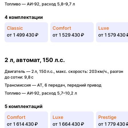
Топливо —
АИ-92
,
расход 5,8–9,7 л
4 комплектации
Classic
Comfort
Luxe
от
1 499 430 ₽
от
1 529 430 ₽
от
1 579 430 
2 л, автомат, 150 л.с.
Двигатель —
2 л
,
150 л.с.
,
макс. скорость: 203 км/ч.
,
разгон
до сотни: 9,8 с
Трансмиссия —
AT
,
6 передач
,
передний привод
Топливо —
АИ-92
,
расход 5,7–10,2 л
5 комплектаций
Comfort
Luxe
Prestige
от
1 614 430 ₽
от
1 664 430 ₽
от
1 779 430 