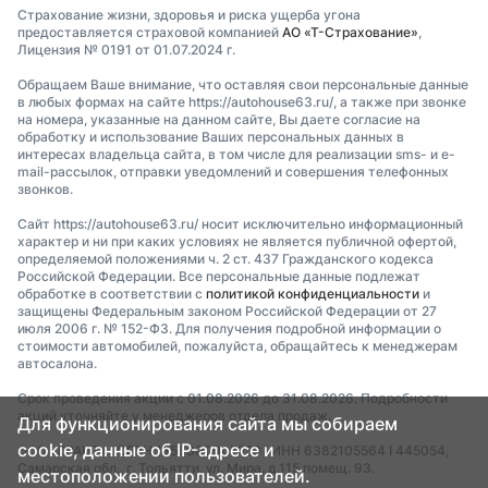
Страхование жизни, здоровья и риска ущерба угона
предоставляется страховой компанией
АО «Т-Страхование»
,
Лицензия № 0191 от 01.07.2024 г.
Обращаем Ваше внимание, что оставляя свои персональные данные
в любых формах на сайте https://autohouse63.ru/, а также при звонке
на номера, указанные на данном сайте, Вы даете согласие на
обработку и использование Ваших персональных данных в
интересах владельца сайта, в том числе для реализации sms- и e-
mail-рассылок, отправки уведомлений и совершения телефонных
звонков.
Сайт https://autohouse63.ru/ носит исключительно информационный
характер и ни при каких условиях не является публичной офертой,
определяемой положениями ч. 2 ст. 437 Гражданского кодекса
Российской Федерации. Все персональные данные подлежат
обработке в соответствии с
политикой конфиденциальности
и
защищены Федеральным законом Российской Федерации от 27
июля 2006 г. № 152-ФЗ. Для получения подробной информации о
стоимости автомобилей, пожалуйста, обращайтесь к менеджерам
автосалона.
Срок проведения акции с 01.08.2026 до 31.08.2026. Подробности
акций уточняйте у менеджеров отдела продаж.
Для функционирования сайта мы собираем
cookie, данные об IP-адресе и
ООО «ГРАНТ» I ОГРН 1256300007259 I ИНН 6382105564 I 445054,
Самарская обл., г. Тольятти, ул. Мира, д.115 помещ. 93.
местоположении пользователей.