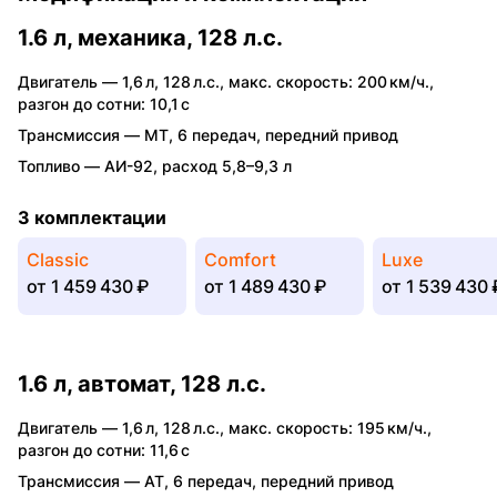
1.6 л, механика, 128 л.с.
Двигатель —
1,6 л
,
128 л.с.
,
макс. скорость: 200 км/ч.
,
разгон до сотни: 10,1 с
Трансмиссия —
MT
,
6 передач
,
передний привод
Топливо —
АИ-92
,
расход 5,8–9,3 л
3 комплектации
Classic
Comfort
Luxe
от
1 459 430 ₽
от
1 489 430 ₽
от
1 539 430 
1.6 л, автомат, 128 л.с.
Двигатель —
1,6 л
,
128 л.с.
,
макс. скорость: 195 км/ч.
,
разгон до сотни: 11,6 с
Трансмиссия —
AT
,
6 передач
,
передний привод