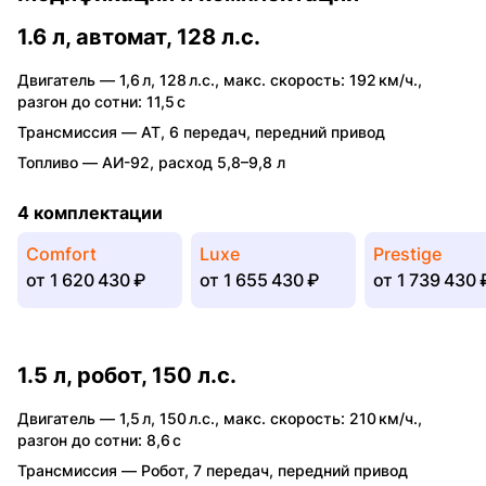
1.6 л, автомат, 128 л.с.
Двигатель —
1,6 л
,
128 л.с.
,
макс. скорость: 192 км/ч.
,
разгон до сотни: 11,5 с
Трансмиссия —
AT
,
6 передач
,
передний привод
Топливо —
АИ-92
,
расход 5,8–9,8 л
4 комплектации
Comfort
Luxe
Prestige
от
1 620 430 ₽
от
1 655 430 ₽
от
1 739 430 
1.5 л, робот, 150 л.с.
Двигатель —
1,5 л
,
150 л.с.
,
макс. скорость: 210 км/ч.
,
разгон до сотни: 8,6 с
Трансмиссия —
Робот
,
7 передач
,
передний привод