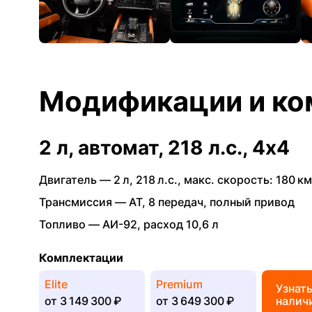
Модификации и ко
2 л, автомат, 218 л.с., 4x4
Двигатель —
2 л
,
218 л.с.
,
макс. скорость: 180 км
Трансмиссия —
AT
,
8 передач
,
полный привод
Топливо —
АИ-92
,
расход 10,6 л
Комплектации
Elite
Premium
Узнат
от
3 149 300 ₽
от
3 649 300 ₽
налич