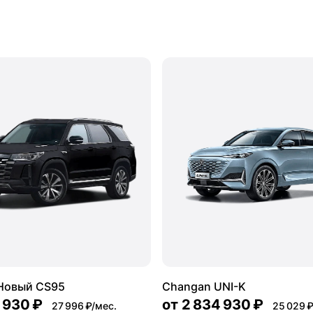
Новый CS95
Changan UNI-K
 930 ₽
от
2 834 930 ₽
27 996 ₽/мес.
25 029 ₽