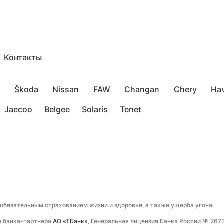
Контакты
Škoda
Nissan
FAW
Changan
Chery
Hav
Jaecoo
Belgee
Solaris
Tenet
 обязательным страхованием жизни и здоровья, а также ущерба угона.
е банка-партнера
АО «ТБанк»
, Генеральная лицензия Банка России № 267