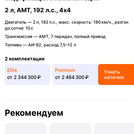
2 л, AMT, 192 л.с., 4x4
Двигатель —
2 л
,
192 л.с.
,
макс. скорость: 180 км/ч.
,
разгон
до сотни: 10 с
Трансмиссия —
AMT
,
7 передач
,
полный привод
Топливо —
АИ-92
,
расход 7,5–12 л
2 комплектации
Elite
Premium
Узнать
от
2 344 300 ₽
от
2 484 300 ₽
наличие
Рекомендуем