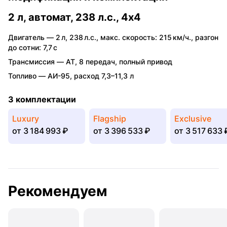
2 л, автомат, 238 л.с., 4x4
Двигатель —
2 л
,
238 л.с.
,
макс. скорость: 215 км/ч.
,
разгон
до сотни: 7,7 с
Трансмиссия —
AT
,
8 передач
,
полный привод
Топливо —
АИ-95
,
расход 7,3–11,3 л
3 комплектации
Luxury
Flagship
Exclusive
от
3 184 993 ₽
от
3 396 533 ₽
от
3 517 633 
Рекомендуем