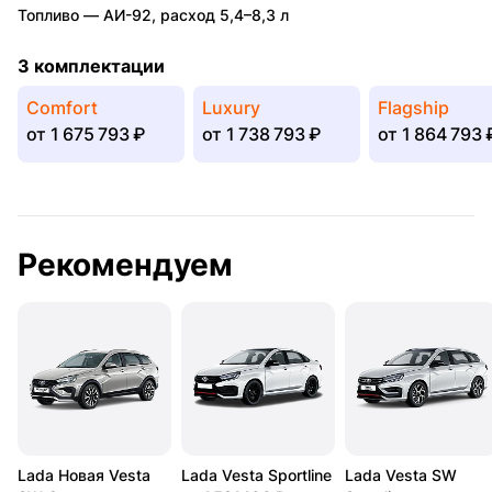
Топливо —
АИ-92
,
расход 5,4–8,3 л
3 комплектации
Comfort
Luxury
Flagship
от
1 675 793 ₽
от
1 738 793 ₽
от
1 864 793 
Рекомендуем
Lada Новая Vesta
Lada Vesta Sportline
Lada Vesta SW