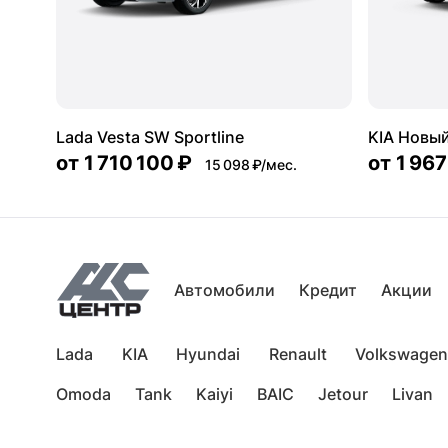
Lada Vesta SW Sportline
KIA Новый
от
1 710 100 ₽
от
1 967
15 098 ₽/мес.
Автомобили
Кредит
Акции
Lada
KIA
Hyundai
Renault
Volkswagen
Omoda
Tank
Kaiyi
BAIC
Jetour
Livan