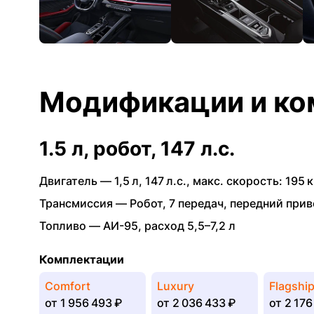
Модификации и ко
1.5 л, робот, 147 л.с.
Двигатель —
1,5 л
,
147 л.с.
,
макс. скорость: 195 к
Трансмиссия —
Робот
,
7 передач
,
передний прив
Топливо —
АИ-95
,
расход 5,5–7,2 л
Комплектации
Comfort
Luxury
Flagshi
от
1 956 493 ₽
от
2 036 433 ₽
от
2 176