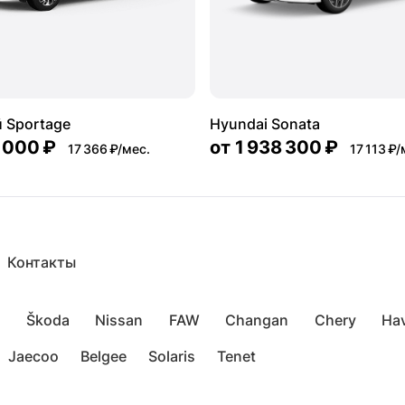
 Sportage
Hyundai Sonata
 000 ₽
от
1 938 300 ₽
17 366 ₽/мес.
17 113 ₽/
Контакты
Škoda
Nissan
FAW
Changan
Chery
Hav
Jaecoo
Belgee
Solaris
Tenet