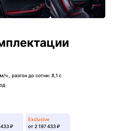
мплектации
м/ч.
,
разгон до сотни: 8,1 с
од
p
Exclusive
 433 ₽
от
2 197 433 ₽