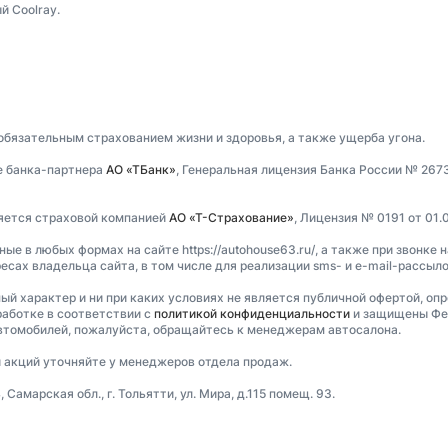
й Coolray.
 обязательным страхованием жизни и здоровья, а также ущерба угона.
е банка-партнера
АО «ТБанк»
, Генеральная лицензия Банка России № 267
ляется страховой компанией
АО «Т-Страхование»
, Лицензия № 0191 от 01.0
 в любых формах на сайте https://autohouse63.ru/, а также при звонке н
есах владельца сайта, в том числе для реализации sms- и e-mail-рассыл
ный характер и ни при каких условиях не является публичной офертой, оп
аботке в соответствии с
политикой конфиденциальности
и защищены Фед
втомобилей, пожалуйста, обращайтесь к менеджерам автосалона.
и акций уточняйте у менеджеров отдела продаж.
марская обл., г. Тольятти, ул. Мира, д.115 помещ. 93.