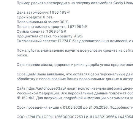
Пример расчета автокредита на покупку автомобиля Geely Новы
Цена автомобиля: 1 956 493 ₽
Срок кредита: 8 лет.
Первоначальный взнос: 30 %.
Полная стоимость кредита: 1 671 999 ₽
Сумма кредита: 1 369 545 ₽
Процентная ставка по кредиту: 4,9%
Ежемесячный платеж: 17 274 ₽ без дополнительных комиссий, с
Пожалуйста, внимательно изучите все условия кредита на сайт
риски.
Страхование жизни, здоровья и риска ущерба угона предостав
Обращаем Ваше внимание, что оставляя свои персональные данные
обработку и использование Ваших персональных данных в интер
Сайт https://autohouse63.ru/ носит исключительно информацион
Российской Федерации. Все персональные данные подлежат обр
№ 152-ФЗ. Для получения подробной информации о стоимости а
Срок проведения акции с 01.05.2026 до 31.05.2026. Подробност
ООО «ГРАНТ» I ОГРН 1256300007259 I ИНН 6382105564 I 445054, Са