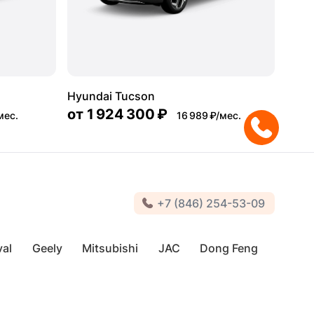
Hyundai Tucson
от
1 924 300 ₽
мес.
16 989 ₽/мес.
+7 (846) 254-53-09
al
Geely
Mitsubishi
JAC
Dong Feng