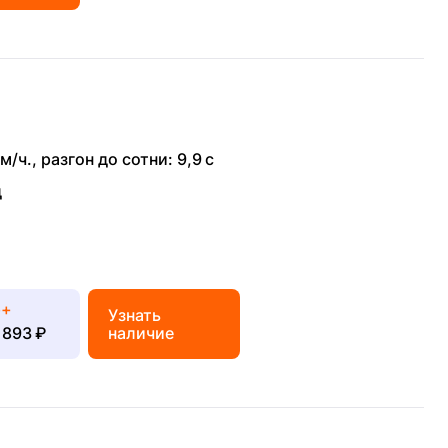
м/ч.
,
разгон до сотни: 9,9 с
д
p+
Узнать
 893 ₽
наличие