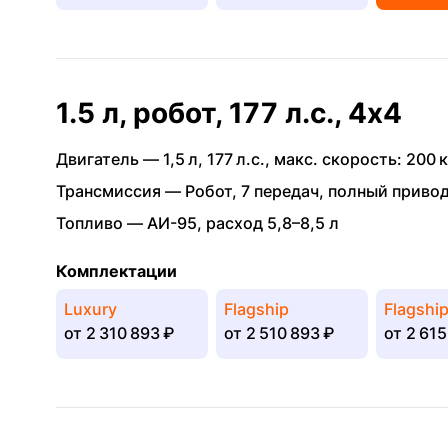
1.5 л, робот, 177 л.с., 4x4
Двигатель —
1,5 л
,
177 л.с.
,
макс. скорость: 200 к
Трансмиссия —
Робот
,
7 передач
,
полный приво
Топливо —
АИ-95
,
расход 5,8–8,5 л
Комплектации
Luxury
Flagship
Flagshi
от
2 310 893 ₽
от
2 510 893 ₽
от
2 615