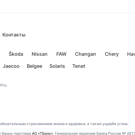
Контакты
Škoda
Nissan
FAW
Changan
Chery
Hav
Jaecoo
Belgee
Solaris
Tenet
Pro.
 обязательным страхованием жизни и здоровья, а также ущерба угона.
е банка-партнера
АО «ТБанк»
, Генеральная лицензия Банка России № 267