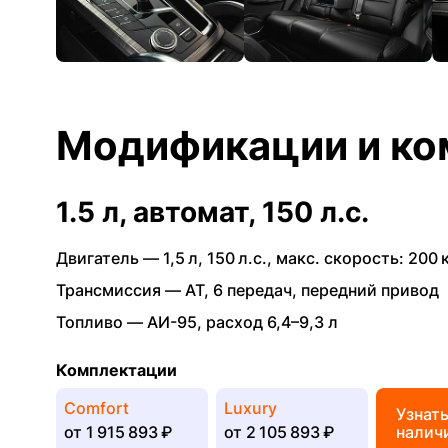
Модификации и ко
1.5 л, автомат, 150 л.с.
Двигатель —
1,5 л
,
150 л.с.
,
макс. скорость: 200 
Трансмиссия —
AT
,
6 передач
,
передний привод
Топливо —
АИ-95
,
расход 6,4–9,3 л
Комплектации
Comfort
Luxury
Узнат
от
1 915 893 ₽
от
2 105 893 ₽
налич