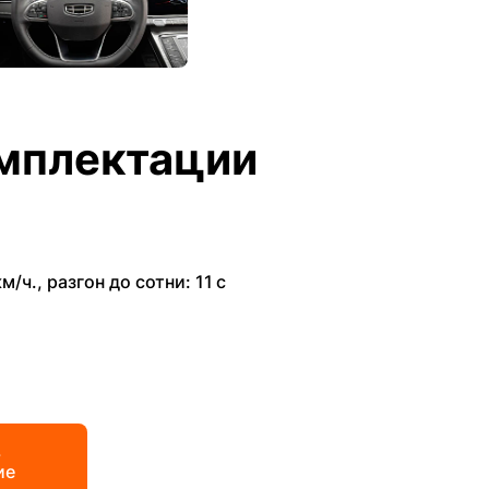
мплектации
км/ч.
,
разгон до сотни: 11 с
ь
ие