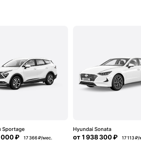
 Sportage
Hyundai Sonata
 000 ₽
от
1 938 300 ₽
17 366 ₽/мес.
17 113 ₽/