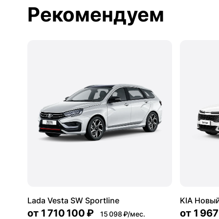
Рекомендуем
Lada Vesta SW Sportline
KIA Новый
от
1 710 100 ₽
от
1 967
15 098 ₽/мес.