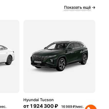
Показать ещё
Hyundai Tucson
от
1 924 300 ₽
мес.
16 989 ₽/мес.