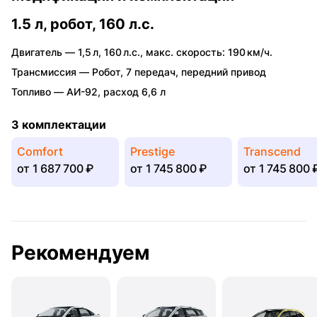
1.5 л, робот, 160 л.с.
Двигатель —
1,5 л
,
160 л.с.
,
макс. скорость: 190 км/ч.
Трансмиссия —
Робот
,
7 передач
,
передний привод
Топливо —
АИ-92
,
расход 6,6 л
3 комплектации
Comfort
Prestige
Transcend
от
1 687 700 ₽
от
1 745 800 ₽
от
1 745 800 
Рекомендуем