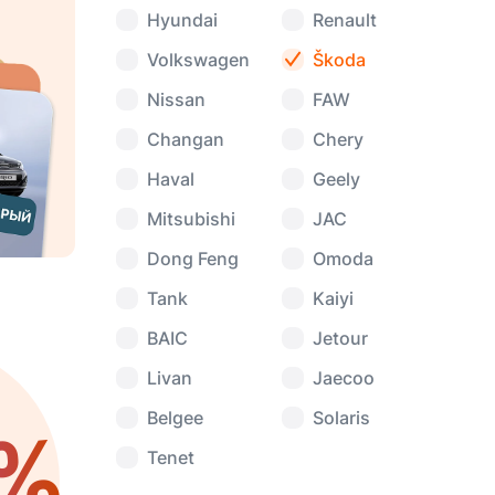
Hyundai
Renault
Volkswagen
Škoda
Nissan
FAW
Changan
Chery
Haval
Geely
Mitsubishi
JAC
Dong Feng
Omoda
Tank
Kaiyi
BAIC
Jetour
Livan
Jaecoo
Belgee
Solaris
%
Tenet