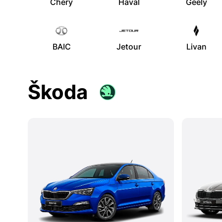
Chery
Haval
Geely
BAIC
Jetour
Livan
Škoda