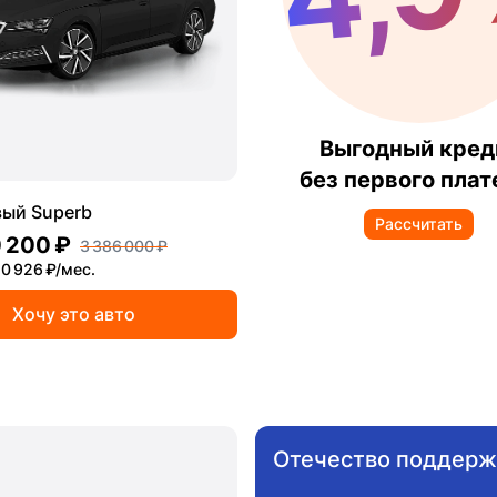
Выгодный кред
без первого пла
вый Superb
Рассчитать
 200 ₽
3 386 000 ₽
0 926 ₽/мес.
Хочу это авто
Отечество поддерж