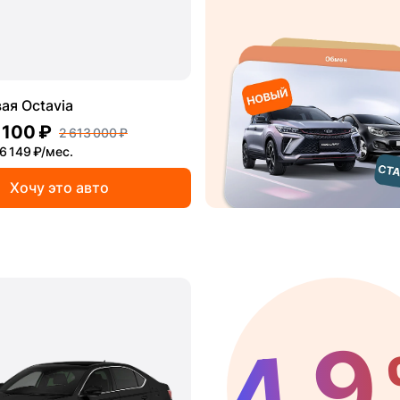
ая Octavia
 100 ₽
2 613 000 ₽
6 149 ₽/мес.
Хочу это авто
4,9