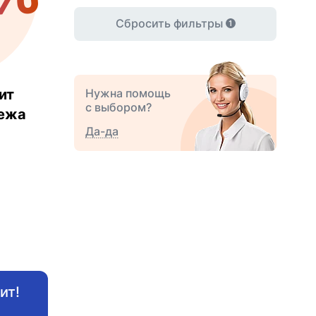
Сбросить фильтры
1
ит
Нужна помощь
с выбором?
тежа
Да-да
ит!