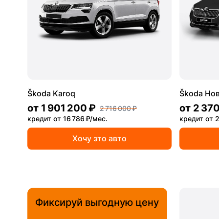
Škoda Karoq
Škoda Но
от
1 901 200 ₽
от
2 370
2 716 000 ₽
кредит от 16 786 ₽/мес.
кредит от 2
Хочу это авто
Фиксируй выгодную цену