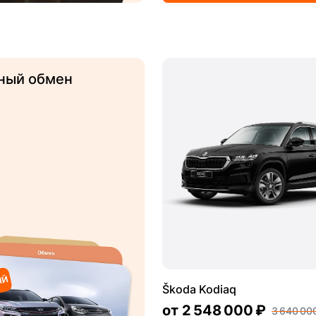
ный обмен
Škoda Kodiaq
от
2 548 000 ₽
3 640 00