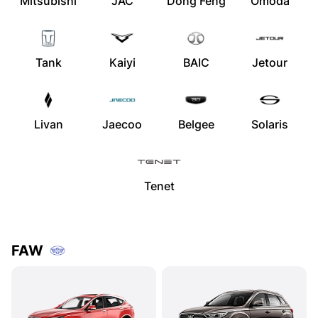
Mitsubishi
JAC
Dong Feng
Omoda
Tank
Kaiyi
BAIC
Jetour
Livan
Jaecoo
Belgee
Solaris
Tenet
FAW